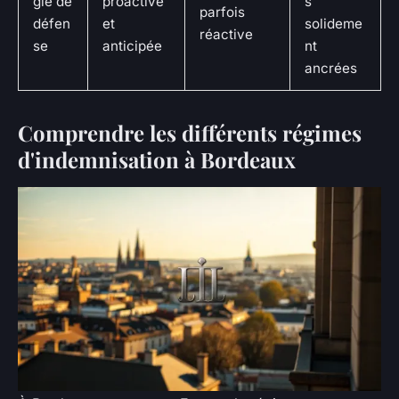
gie de
proactive
s
parfois
défen
et
solideme
réactive
se
anticipée
nt
ancrées
Comprendre les différents régimes
d'indemnisation à Bordeaux