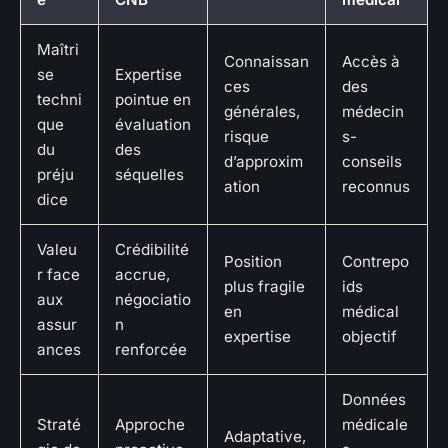
Maîtri
Connaissan
Accès à
se
Expertise
ces
des
techni
pointue en
générales,
médecin
que
évaluation
risque
s-
du
des
d’approxim
conseils
préju
séquelles
ation
reconnus
dice
Valeu
Crédibilité
Position
Contrepo
r face
accrue,
plus fragile
ids
aux
négociatio
en
médical
assur
n
expertise
objectif
ances
renforcée
Données
Straté
Approche
médicale
Adaptative,